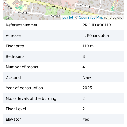
Leaflet
|
©
OpenStreetMap
contributors
Referenznummer
PRO ID #00113
Adresse
II. Kőhárs utca
2
Floor area
110 m
Bedrooms
3
Number of rooms
4
Zustand
New
Year of construction
2025
No. of levels of the building
2
Floor Level
2
Elevator
Yes