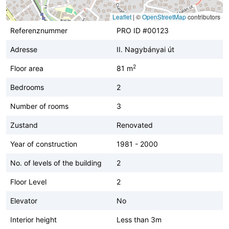
Leaflet
|
©
OpenStreetMap
contributors
Referenznummer
PRO ID #00123
Adresse
II. Nagybányai út
2
Floor area
81 m
Bedrooms
2
Number of rooms
3
Zustand
Renovated
Year of construction
1981 - 2000
No. of levels of the building
2
Floor Level
2
Elevator
No
Interior height
Less than 3m