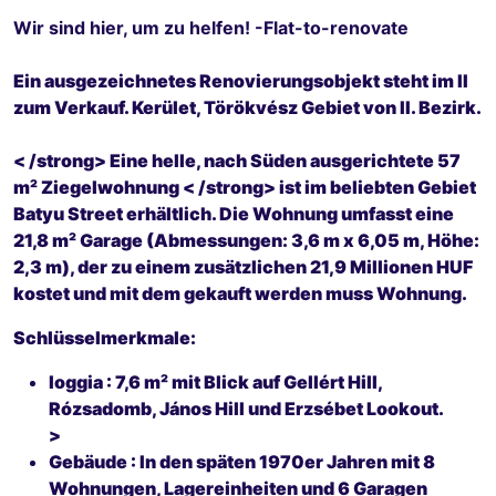
Wir sind hier, um zu helfen! -Flat-to-renovate
Ein ausgezeichnetes Renovierungsobjekt steht im II
zum Verkauf. Kerület, Törökvész Gebiet von II. Bezirk.
< /strong> Eine helle, nach Süden ausgerichtete
57
m² Ziegelwohnung < /strong> ist im beliebten Gebiet
Batyu Street erhältlich. Die Wohnung umfasst eine
21,8 m² Garage
(Abmessungen: 3,6 m x 6,05 m, Höhe:
2,3 m), der zu einem zusätzlichen
21,9 Millionen HUF
kostet und mit dem gekauft werden muss Wohnung.
Schlüsselmerkmale:
loggia
: 7,6 m² mit Blick auf Gellért Hill,
Rózsadomb, János Hill und Erzsébet Lookout.
>
Gebäude
: In den späten 1970er Jahren mit 8
Wohnungen, Lagereinheiten und 6 Garagen