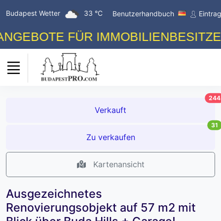
Budapest Wetter
33 °C
Benutzerhandbuch
Eintra
BOTE FÜR IMMOBILIENBESITZER! K
244
Verkauft
31
Zu verkaufen
Kartenansicht
Ausgezeichnetes
Renovierungsobjekt auf 57 m2 mit