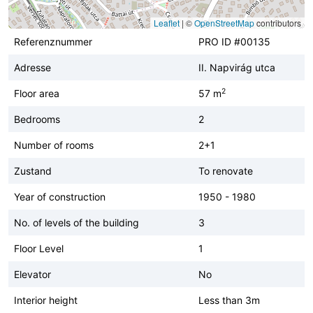
Leaflet
|
©
OpenStreetMap
contributors
Referenznummer
PRO ID #00135
Adresse
II. Napvirág utca
2
Floor area
57 m
Bedrooms
2
Number of rooms
2+1
Zustand
To renovate
Year of construction
1950 - 1980
No. of levels of the building
3
Floor Level
1
Elevator
No
Interior height
Less than 3m