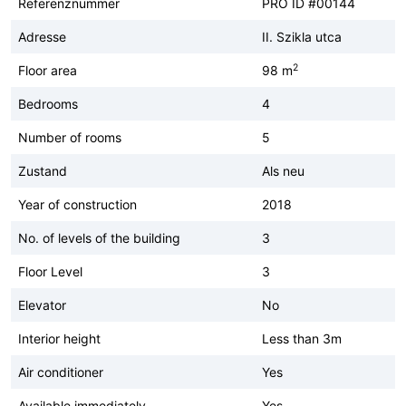
Referenznummer
PRO ID #00144
Adresse
II. Szikla utca
2
Floor area
98 m
Bedrooms
4
Number of rooms
5
Zustand
Als neu
Year of construction
2018
No. of levels of the building
3
Floor Level
3
Elevator
No
Interior height
Less than 3m
Air conditioner
Yes
Available immediately
Yes