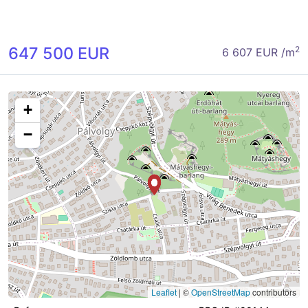
647 500 EUR
2
6 607 EUR /m
+
−
Leaflet
|
©
OpenStreetMap
contributors