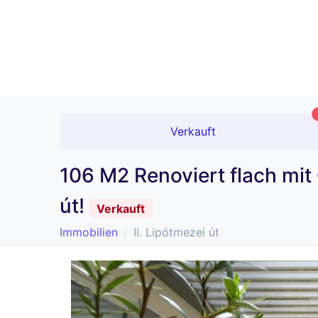
Verkauft
106 M2 Renoviert flach mit
út!
Verkauft
Immobilien
II. Lipótmezei út