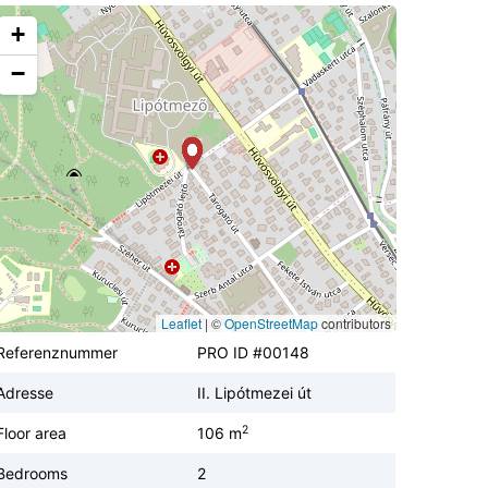
+
−
Leaflet
|
©
OpenStreetMap
contributors
Referenznummer
PRO ID #00148
Adresse
II. Lipótmezei út
2
Floor area
106 m
Bedrooms
2