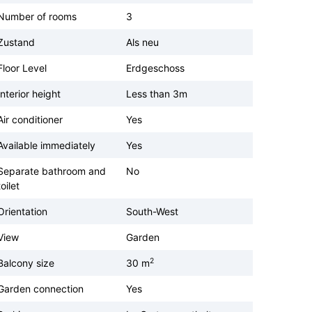
Number of rooms
3
Zustand
Als neu
Floor Level
Erdgeschoss
Interior height
Less than 3m
Air conditioner
Yes
Available immediately
Yes
Separate bathroom and
No
toilet
Orientation
South-West
View
Garden
2
Balcony size
30 m
Garden connection
Yes