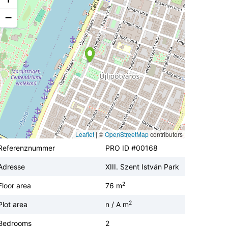
−
Leaflet
|
©
OpenStreetMap
contributors
Referenznummer
PRO ID #00168
Adresse
XIII. Szent István Park
2
Floor area
76 m
2
Plot area
n / A m
Bedrooms
2