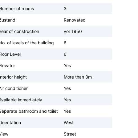
Number of rooms
3
Zustand
Renovated
Year of construction
vor 1950
No. of levels of the building
6
Floor Level
6
Elevator
Yes
Interior height
More than 3m
Air conditioner
Yes
Available immediately
Yes
Separate bathroom and toilet
Yes
Orientation
West
View
Street