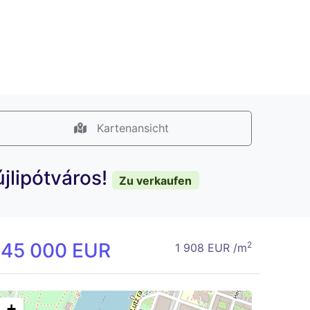
Kartenansicht
jlipótváros!
Zu verkaufen
145 000 EUR
2
1 908 EUR /m
+