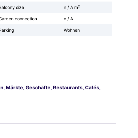
2
Balcony size
n / A m
Garden connection
n / A
Parking
Wohnen
en, Märkte, Geschäfte, Restaurants, Cafés,