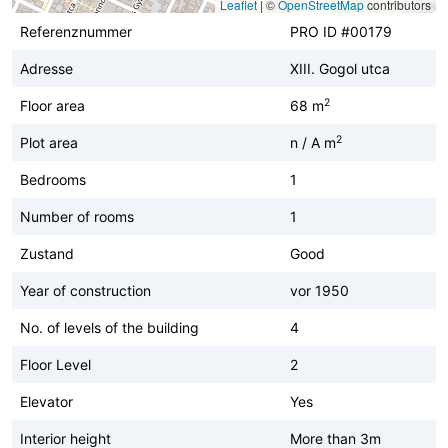
Leaflet
|
©
OpenStreetMap
contributors
Referenznummer
PRO ID #00179
Adresse
XIII. Gogol utca
2
Floor area
68 m
2
Plot area
n / A m
Bedrooms
1
Number of rooms
1
Zustand
Good
Year of construction
vor 1950
No. of levels of the building
4
Floor Level
2
Elevator
Yes
Interior height
More than 3m