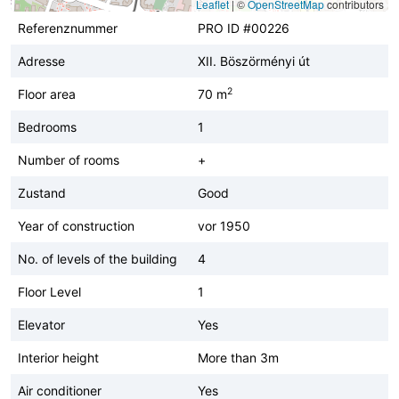
Leaflet
|
©
OpenStreetMap
contributors
Referenznummer
PRO ID #00226
Adresse
XII. Böszörményi út
2
Floor area
70 m
Bedrooms
1
Number of rooms
+
Zustand
Good
Year of construction
vor 1950
No. of levels of the building
4
Floor Level
1
Elevator
Yes
Interior height
More than 3m
Air conditioner
Yes