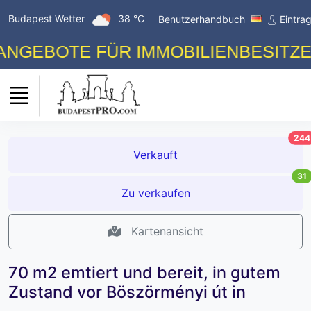
Budapest Wetter
38 °C
Benutzerhandbuch
Eintra
BOTE FÜR IMMOBILIENBESITZER! K
244
Verkauft
31
Zu verkaufen
Kartenansicht
70 m2 emtiert und bereit, in gutem
Zustand vor Böszörményi út in