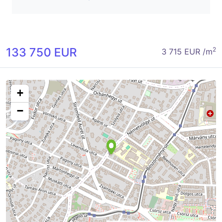
133 750 EUR
2
3 715 EUR /m
+
−