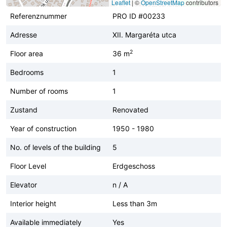
Leaflet
|
©
OpenStreetMap
contributors
Referenznummer
PRO ID #00233
Adresse
XII. Margaréta utca
2
Floor area
36 m
Bedrooms
1
Number of rooms
1
Zustand
Renovated
Year of construction
1950 - 1980
No. of levels of the building
5
Floor Level
Erdgeschoss
Elevator
n / A
Interior height
Less than 3m
Available immediately
Yes