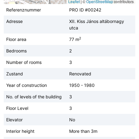
Leaflet
|
©
OpenStreetMap
contributors
Referenznummer
PRO ID #00242
Adresse
XII. Kiss János altábornagy
utca
2
Floor area
77 m
Bedrooms
2
Number of rooms
3
Zustand
Renovated
Year of construction
1950 - 1980
No. of levels of the building
3
Floor Level
3
Elevator
No
Interior height
More than 3m