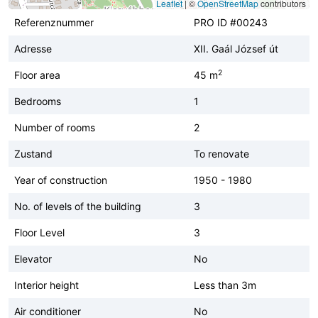
Leaflet
|
©
OpenStreetMap
contributors
Referenznummer
PRO ID #00243
Adresse
XII. Gaál József út
2
Floor area
45 m
Bedrooms
1
Number of rooms
2
Zustand
To renovate
Year of construction
1950 - 1980
No. of levels of the building
3
Floor Level
3
Elevator
No
Interior height
Less than 3m
Air conditioner
No