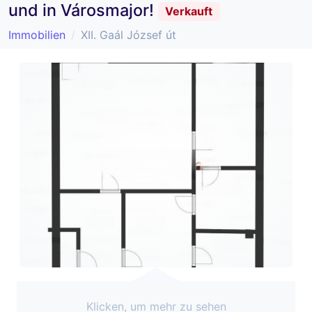
und in Városmajor!
Verkauft
Immobilien
XII. Gaál József út
Klicken, um mehr zu sehen