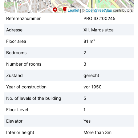
Leaflet
|
©
OpenStreetMap
contributors
Referenznummer
PRO ID #00245
Adresse
XII. Maros utca
2
Floor area
81 m
Bedrooms
2
Number of rooms
3
Zustand
gerecht
Year of construction
vor 1950
No. of levels of the building
5
Floor Level
1
Elevator
Yes
Interior height
More than 3m