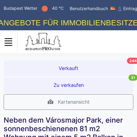
Budapest Wetter
40 °C
Benutzerhandbuch
Eintra
BOTE FÜR IMMOBILIENBESITZER! K
244
Verkauft
31
Zu verkaufen
Kartenansicht
Neben dem Városmajor Park, einer
sonnenbeschienenen 81 m2