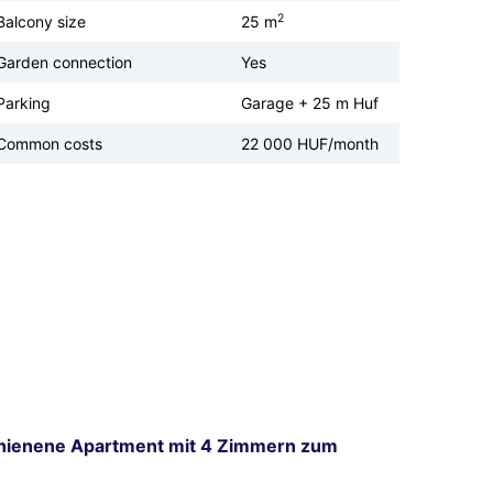
2
Balcony size
25 m
Garden connection
Yes
Parking
Garage + 25 m Huf
Common costs
22 000 HUF/month
chienene Apartment mit 4 Zimmern zum