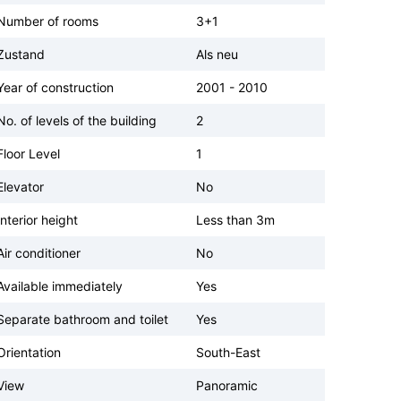
Number of rooms
3+1
Zustand
Als neu
Year of construction
2001 - 2010
No. of levels of the building
2
Floor Level
1
Elevator
No
Interior height
Less than 3m
Air conditioner
No
Available immediately
Yes
Separate bathroom and toilet
Yes
Orientation
South-East
View
Panoramic