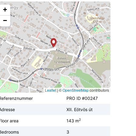
+
−
Leaflet
|
©
OpenStreetMap
contributors
Referenznummer
PRO ID #00247
Adresse
XII. Eötvös út
2
Floor area
143 m
Bedrooms
3