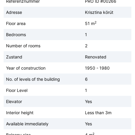
Referenznummer
PRO ID #00266
Adresse
Krisztina körút
2
Floor area
51 m
Bedrooms
1
Number of rooms
2
Zustand
Renovated
Year of construction
1950 - 1980
No. of levels of the building
6
Floor Level
1
Elevator
Yes
Interior height
Less than 3m
Available immediately
Yes
2
Balcony size
4 m