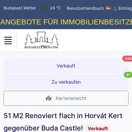
Budapest Wetter
24 °C
Benutzerhandbuch
Eintra
EBOTE FÜR IMMOBILIENBESITZER! 
244
Verkauft
31
Zu verkaufen
Kartenansicht
51 M2 Renoviert flach in Horvát Kert
gegenüber Buda Castle!
Verkauft