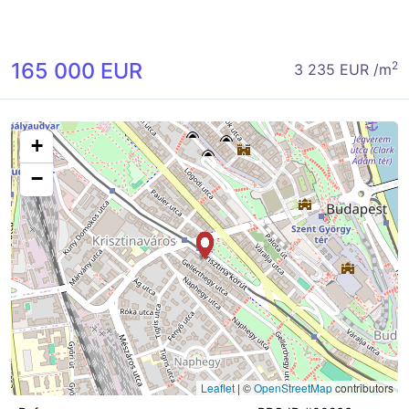
165 000 EUR
2
3 235 EUR /m
+
−
Leaflet
|
©
OpenStreetMap
contributors