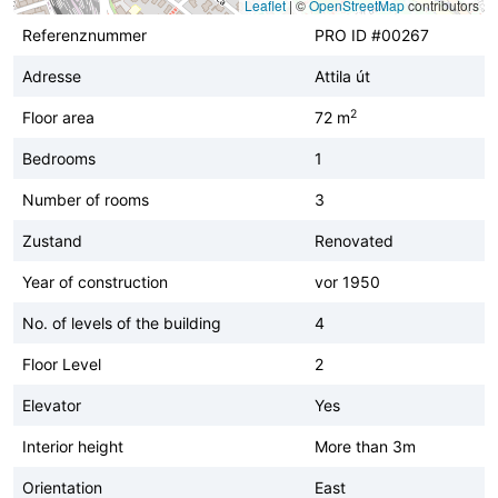
Leaflet
|
©
OpenStreetMap
contributors
Referenznummer
PRO ID #00267
Adresse
Attila út
2
Floor area
72 m
Bedrooms
1
Number of rooms
3
Zustand
Renovated
Year of construction
vor 1950
No. of levels of the building
4
Floor Level
2
Elevator
Yes
Interior height
More than 3m
Orientation
East