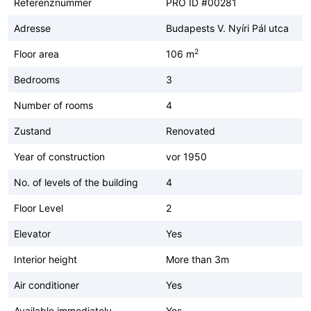
Referenznummer
PRO ID #00281
Adresse
Budapests V. Nyíri Pál utca
2
Floor area
106 m
Bedrooms
3
Number of rooms
4
Zustand
Renovated
Year of construction
vor 1950
No. of levels of the building
4
Floor Level
2
Elevator
Yes
Interior height
More than 3m
Air conditioner
Yes
Available immediately
Yes