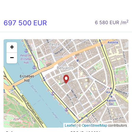
697 500 EUR
2
6 580 EUR /m
+
−
Leaflet
|
©
OpenStreetMap
contributors