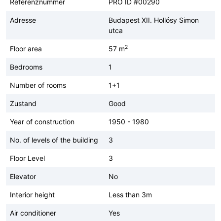
Referenznummer
PRO ID #00290
Adresse
Budapest XII. Hollósy Simon
utca
2
Floor area
57 m
Bedrooms
1
Number of rooms
1+1
Zustand
Good
Year of construction
1950 - 1980
No. of levels of the building
3
Floor Level
3
Elevator
No
Interior height
Less than 3m
Air conditioner
Yes