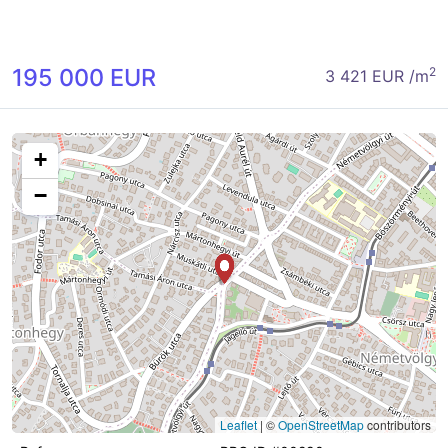
195 000 EUR
2
3 421 EUR /m
+
−
Leaflet
|
©
OpenStreetMap
contributors