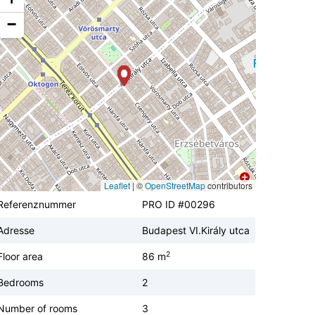
−
Leaflet
|
©
OpenStreetMap
contributors
Referenznummer
PRO ID #00296
Adresse
Budapest VI.Király utca
2
Floor area
86 m
Bedrooms
2
Number of rooms
3