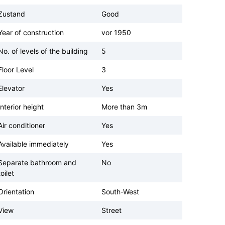
Zustand
Good
Year of construction
vor 1950
No. of levels of the building
5
Floor Level
3
Elevator
Yes
Interior height
More than 3m
Air conditioner
Yes
Available immediately
Yes
Separate bathroom and
No
toilet
Orientation
South-West
View
Street