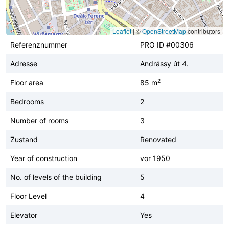
Leaflet
|
©
OpenStreetMap
contributors
Referenznummer
PRO ID #00306
Adresse
Andrássy út 4.
2
Floor area
85 m
Bedrooms
2
Number of rooms
3
Zustand
Renovated
Year of construction
vor 1950
No. of levels of the building
5
Floor Level
4
Elevator
Yes