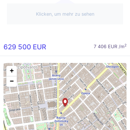
Klicken, um mehr zu sehen
629 500 EUR
2
7 406 EUR /m
+
−