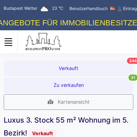
Budapest Wetter
23 °C
Benutzerhandbuch
Eintra
BOTE FÜR IMMOBILIENBESITZER! K
244
Verkauft
31
Zu verkaufen
Kartenansicht
Luxus 3. Stock 55 m² Wohnung im 5.
Bezirk!
Verkauft