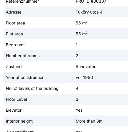
Referenznummer
PRO ID #00307
Adresse
Tüköry utca 4
2
Floor area
55 m
2
Plot area
55 m
Bedrooms
1
Number of rooms
2
Zustand
Renovated
Year of construction
vor 1950
No. of levels of the building
4
Floor Level
3
Elevator
Yes
Interior height
More than 3m
Air conditioner
Yes