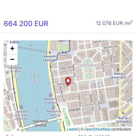
664 200 EUR
2
12 076 EUR /m
+
−
Leaflet
|
©
OpenStreetMap
contributors