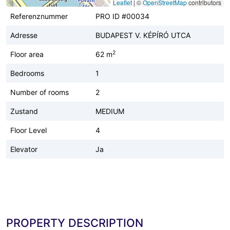
Leaflet
|
©
OpenStreetMap
contributors
Referenznummer
PRO ID #00034
Adresse
BUDAPEST V. KÉPÍRÓ UTCA
2
Floor area
62 m
Bedrooms
1
Number of rooms
2
Zustand
MEDIUM
Floor Level
4
Elevator
Ja
PROPERTY DESCRIPTION