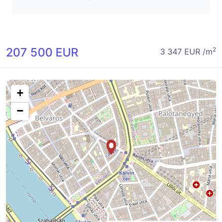
207 500 EUR
2
3 347 EUR /m
+
−