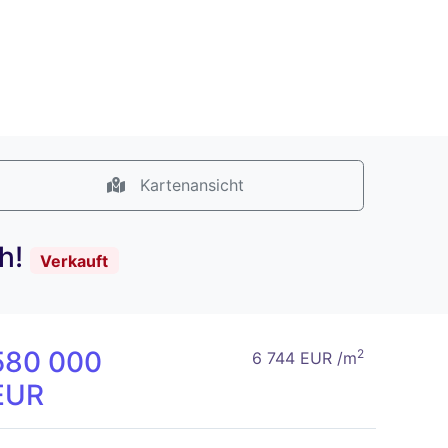
Kartenansicht
ch!
Verkauft
580 000
2
6 744 EUR /m
EUR