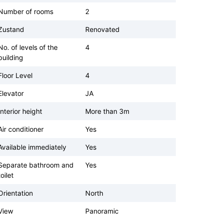
Number of rooms
2
Zustand
Renovated
No. of levels of the
4
building
Floor Level
4
Elevator
JA
Interior height
More than 3m
Air conditioner
Yes
Available immediately
Yes
Separate bathroom and
Yes
toilet
Orientation
North
View
Panoramic