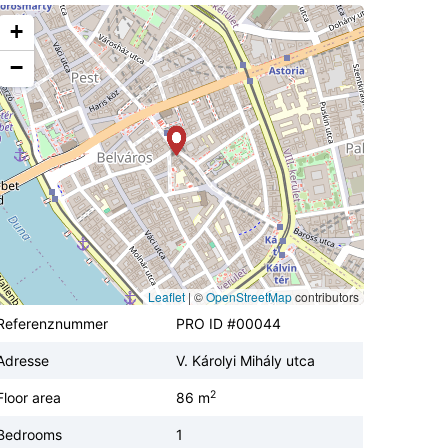
+
−
Leaflet
|
©
OpenStreetMap
contributors
Referenznummer
PRO ID #00044
Adresse
V. Károlyi Mihály utca
2
Floor area
86 m
Bedrooms
1