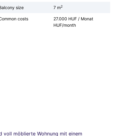
2
Balcony size
7 m
Common costs
27.000 HUF / Monat
HUF/month
nd voll möblierte Wohnung mit einem