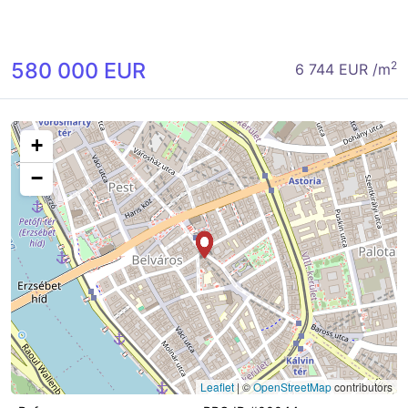
580 000 EUR
2
6 744 EUR /m
+
−
Leaflet
|
©
OpenStreetMap
contributors