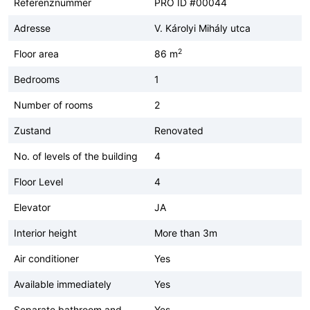
Referenznummer
PRO ID #00044
Adresse
V. Károlyi Mihály utca
2
Floor area
86 m
Bedrooms
1
Number of rooms
2
Zustand
Renovated
No. of levels of the building
4
Floor Level
4
Elevator
JA
Interior height
More than 3m
Air conditioner
Yes
Available immediately
Yes
Separate bathroom and
Yes