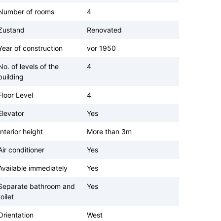
Number of rooms
4
Zustand
Renovated
Year of construction
vor 1950
No. of levels of the
4
building
Floor Level
4
Elevator
Yes
Interior height
More than 3m
Air conditioner
Yes
Available immediately
Yes
Separate bathroom and
Yes
toilet
Orientation
West