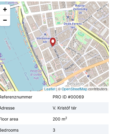
+
−
Leaflet
|
©
OpenStreetMap
contributors
Referenznummer
PRO ID #00069
Adresse
V. Kristóf tér
2
Floor area
200 m
Bedrooms
3