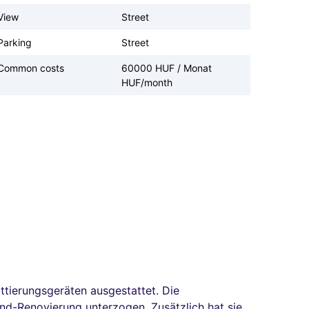
View
Street
Parking
Street
Common costs
60000 HUF / Monat
HUF/month
attierungsgeräten ausgestattet. Die
nd-Renovierung unterzogen. Zusätzlich hat sie