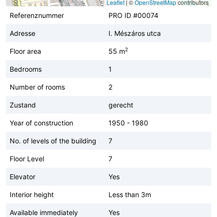
Leaflet
|
©
OpenStreetMap
contributors
Referenznummer
PRO ID #00074
Adresse
I. Mészáros utca
2
Floor area
55 m
Bedrooms
1
Number of rooms
2
Zustand
gerecht
Year of construction
1950 - 1980
No. of levels of the building
7
Floor Level
7
Elevator
Yes
Interior height
Less than 3m
Available immediately
Yes