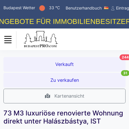
Budapest Wetter
33 °C
Benutzerhandbuch
Eintra
OTE FÜR IMMOBILIENBESITZER! K
244
Verkauft
31
Zu verkaufen
Kartenansicht
73 M3 luxuriöse renovierte Wohnung
direkt unter Halászbástya, IST