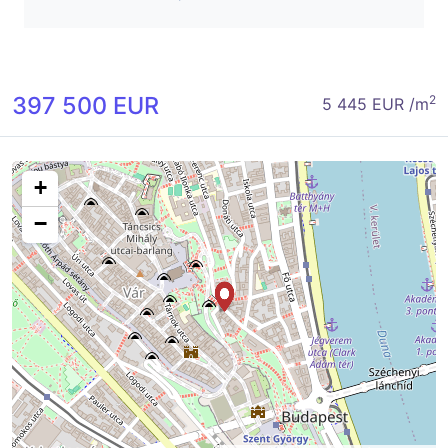
397 500 EUR
2
5 445 EUR /m
+
−