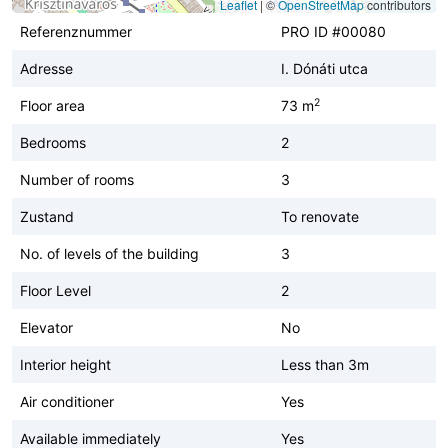
Leaflet
|
©
OpenStreetMap
contributors
Referenznummer
PRO ID #00080
Adresse
I. Dónáti utca
2
Floor area
73 m
Bedrooms
2
Number of rooms
3
Zustand
To renovate
No. of levels of the building
3
Floor Level
2
Elevator
No
Interior height
Less than 3m
Air conditioner
Yes
Available immediately
Yes