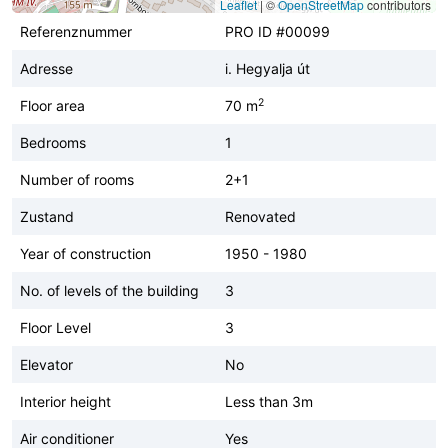
Leaflet
|
©
OpenStreetMap
contributors
Referenznummer
PRO ID #00099
Adresse
i. Hegyalja út
2
Floor area
70 m
Bedrooms
1
Number of rooms
2+1
Zustand
Renovated
Year of construction
1950 - 1980
No. of levels of the building
3
Floor Level
3
Elevator
No
Interior height
Less than 3m
Air conditioner
Yes