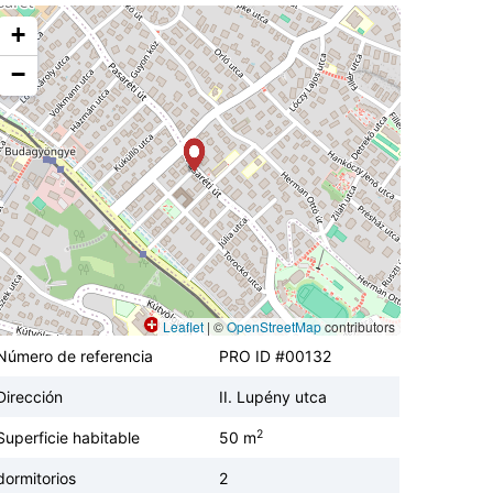
+
−
Leaflet
|
©
OpenStreetMap
contributors
Número de referencia
PRO ID #00132
Dirección
II. Lupény utca
2
Superficie habitable
50 m
dormitorios
2