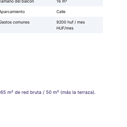
2
Tamaño del balcón
16 m
Aparcamiento
Calle
Gastos comunes
9200 huf / mes
HUF/mes
5 m² de red bruta / 50 m² (más la terraza).