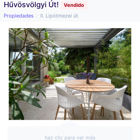
Hűvösvölgyi Út!
Vendido
Propiedades
II. Lipótmezei út
haz clic para ver más