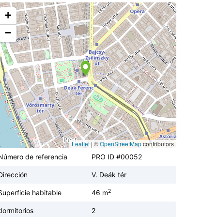
+
−
Leaflet
|
©
OpenStreetMap
contributors
Número de referencia
PRO ID #00052
Dirección
V. Deák tér
2
Superficie habitable
46 m
dormitorios
2