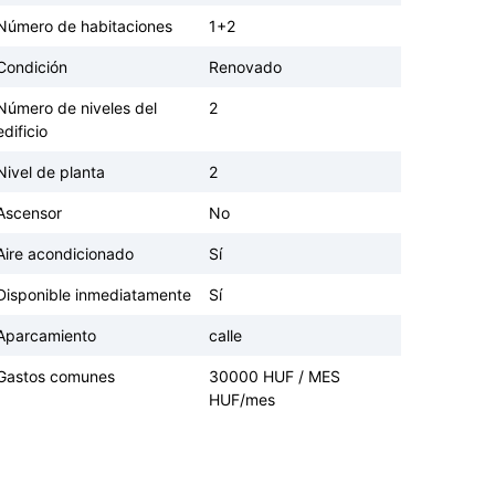
Número de habitaciones
1+2
Condición
Renovado
Número de niveles del
2
edificio
Nivel de planta
2
Ascensor
No
Aire acondicionado
Sí
Disponible inmediatamente
Sí
Aparcamiento
calle
Gastos comunes
30000 HUF / MES
HUF/mes