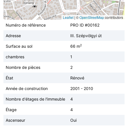
Leaflet
|
©
OpenStreetMap
contributors
Numéro de référence
PRO ID #00162
Adresse
III. Szépvölgyi út
2
Surface au sol
66 m
chambres
1
Nombre de pièces
2
État
Rénové
Année de construction
2001 - 2010
Nombre d'étages de l'immeuble
4
Étage
4
Ascenseur
Oui