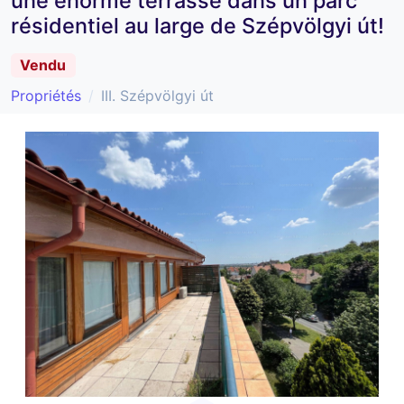
une énorme terrasse dans un parc
résidentiel au large de Szépvölgyi út!
Vendu
Propriétés
III. Szépvölgyi út