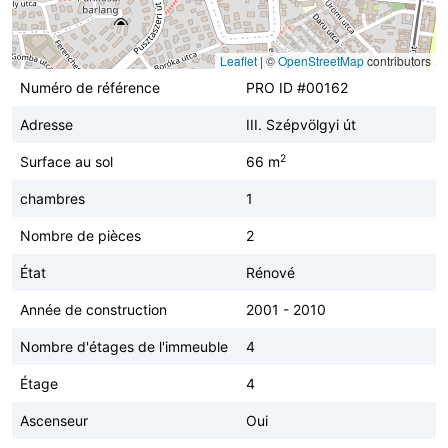
Leaflet
|
©
OpenStreetMap
contributors
Numéro de référence
PRO ID #00162
Adresse
III. Szépvölgyi út
2
Surface au sol
66 m
chambres
1
Nombre de pièces
2
État
Rénové
Année de construction
2001 - 2010
Nombre d'étages de l'immeuble
4
Étage
4
Ascenseur
Oui