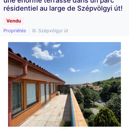
une énorme terrasse dans un parc
résidentiel au large de Szépvölgyi út!
Vendu
Propriétés
III. Szépvölgyi út