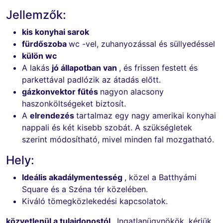
Jellemzők:
kis konyhai sarok
fürdőszoba
wc -vel, zuhanyozással és süllyedéssel
külön wc
A lakás
jó állapotban van
, és frissen festett és
parkettával padlózik az átadás előtt.
gázkonvektor fűtés
nagyon alacsony
haszonköltségeket biztosít.
A
elrendezés
tartalmaz egy nagy amerikai konyhai
nappali és két kisebb szobát. A szükségletek
szerint módosítható, mivel minden fal mozgatható.
Hely:
Ideális akadálymentesség
, közel a Batthyámi
Square és a Széna tér közelében.
Kiváló tömegközlekedési kapcsolatok.
közvetlenül a tulajdonostól
. Ingatlanügynökök, kérjük,