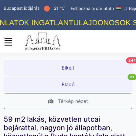
Budapest időjárás
21 °C
Felhasználói útmutató
Bej
ATOK INGATLANTULAJDONOSOK SZÁM
244
Elkelt
31
Eladó
Térkép nézet
59 m2 lakás, közvetlen utcai
bejárattal, nagyon jó állapotban,