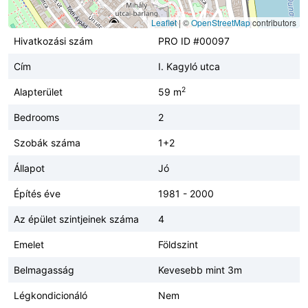
Leaflet
|
©
OpenStreetMap
contributors
Hivatkozási szám
PRO ID #00097
Cím
I. Kagyló utca
2
Alapterület
59 m
Bedrooms
2
Szobák száma
1+2
Állapot
Jó
Építés éve
1981 - 2000
Az épület szintjeinek száma
4
Emelet
Földszint
Belmagasság
Kevesebb mint 3m
Légkondicionáló
Nem