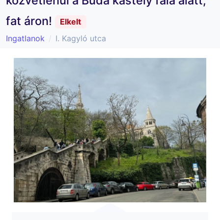
közvetlenül a Buda kastély fala alatt,
fat áron!
Elkelt
Ingatlanok
I. Kagyló utca