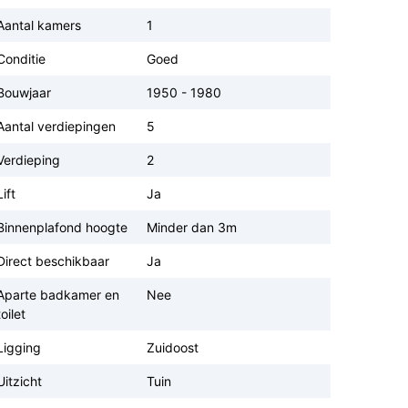
Aantal kamers
1
Conditie
Goed
Bouwjaar
1950 - 1980
Aantal verdiepingen
5
Verdieping
2
Lift
Ja
Binnenplafond hoogte
Minder dan 3m
Direct beschikbaar
Ja
Aparte badkamer en
Nee
toilet
Ligging
Zuidoost
Uitzicht
Tuin