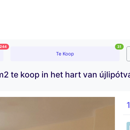
244
31
Te Koop
2 te koop in het hart van újlipótv