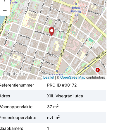
−
Leaflet
|
©
OpenStreetMap
contributors
Referentienummer
PRO ID #00172
Adres
XIII. Visegrádi utca
2
Woonoppervlakte
37 m
2
Perceeloppervlakte
nvt m
slaapkamers
1