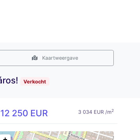
Kaartweergave
áros!
Verkocht
112 250 EUR
2
3 034 EUR /m
+