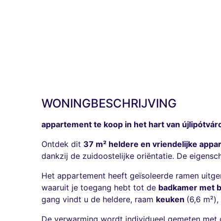
WONINGBESCHRIJVING
appartement te koop in het hart van újlipótvár
Ontdek dit
37 m² heldere en vriendelijke app
dankzij de zuidoostelijke oriëntatie. De eigensch
Het appartement heeft geïsoleerde ramen uitger
waaruit je toegang hebt tot de
badkamer met 
gang vindt u de heldere, raam
keuken
(6,6 m²)
De verwarming wordt individueel gemeten met d