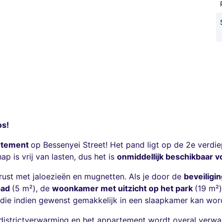
os!
artement
op Bessenyei Street! Het pand ligt op de 2e verdi
ap is vrij van lasten, dus het is
onmiddellijk beschikbaar v
ust met jaloezieën en mugnetten. Als je door de
beveiligi
bad
(5 m²), de
woonkamer met uitzicht op het park
(19 m²)
, die indien gewenst gemakkelijk in een slaapkamer kan wo
istrictverwarming en het appartement wordt overal verwar