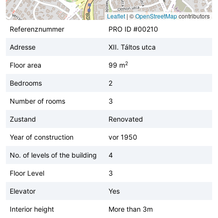
Leaflet
|
©
OpenStreetMap
contributors
Referenznummer
PRO ID #00210
Adresse
XII. Táltos utca
2
Floor area
99 m
Bedrooms
2
Number of rooms
3
Zustand
Renovated
Year of construction
vor 1950
No. of levels of the building
4
Floor Level
3
Elevator
Yes
Interior height
More than 3m