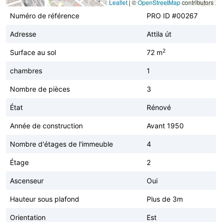
Leaflet
|
©
OpenStreetMap
contributors
Numéro de référence
PRO ID #00267
Adresse
Attila út
2
Surface au sol
72 m
chambres
1
Nombre de pièces
3
État
Rénové
Année de construction
Avant 1950
Nombre d'étages de l'immeuble
4
Étage
2
Ascenseur
Oui
Hauteur sous plafond
Plus de 3m
Orientation
Est