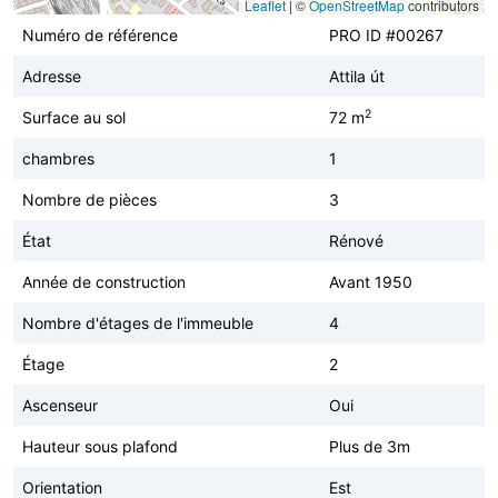
Leaflet
|
©
OpenStreetMap
contributors
Numéro de référence
PRO ID #00267
Adresse
Attila út
2
Surface au sol
72 m
chambres
1
Nombre de pièces
3
État
Rénové
Année de construction
Avant 1950
Nombre d'étages de l'immeuble
4
Étage
2
Ascenseur
Oui
Hauteur sous plafond
Plus de 3m
Orientation
Est