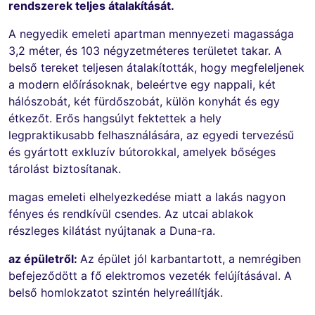
rendszerek teljes átalakítását.
A negyedik emeleti apartman mennyezeti magassága
3,2 méter, és 103 négyzetméteres területet takar. A
belső tereket teljesen átalakították, hogy megfeleljenek
a modern előírásoknak, beleértve egy nappali, két
hálószobát, két fürdőszobát, külön konyhát és egy
étkezőt. Erős hangsúlyt fektettek a hely
legpraktikusabb felhasználására, az egyedi tervezésű
és gyártott exkluzív bútorokkal, amelyek bőséges
tárolást biztosítanak.
magas emeleti elhelyezkedése miatt a lakás nagyon
fényes és rendkívül csendes. Az utcai ablakok
részleges kilátást nyújtanak a Duna-ra.
az épületről:
Az épület jól karbantartott, a nemrégiben
befejeződött a fő elektromos vezeték felújításával. A
belső homlokzatot szintén helyreállítják.