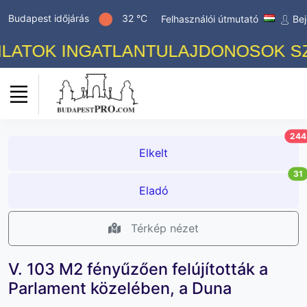
Budapest időjárás
32 °C
Felhasználói útmutató
Bej
TOK INGATLANTULAJDONOSOK SZÁMÁ
244
Elkelt
31
Eladó
Térkép nézet
V. 103 M2 fényűzően felújították a
Parlament közelében, a Duna