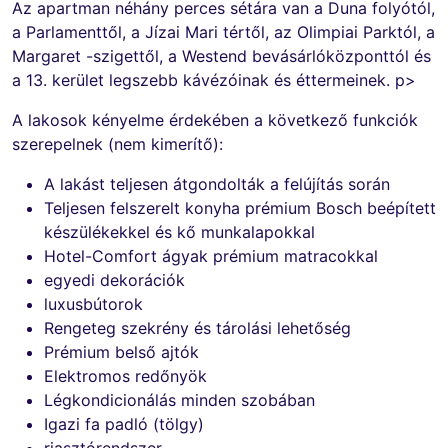
Az apartman néhány perces sétára van a Duna folyótól,
a Parlamenttől, a Jízai Mari tértől, az Olimpiai Parktól, a
Margaret -szigettől, a Westend bevásárlóközponttól és
a 13. kerület legszebb kávézóinak és éttermeinek. p>
A lakosok kényelme érdekében a következő funkciók
szerepelnek (nem kimerítő):
A lakást teljesen átgondolták a felújítás során
Teljesen felszerelt konyha prémium Bosch beépített
készülékekkel és kő munkalapokkal
Hotel-Comfort ágyak prémium matracokkal
egyedi dekorációk
luxusbútorok
Rengeteg szekrény és tárolási lehetőség
Prémium belső ajtók
Elektromos redőnyök
Légkondicionálás minden szobában
Igazi fa padló (tölgy)
riasztórendszer