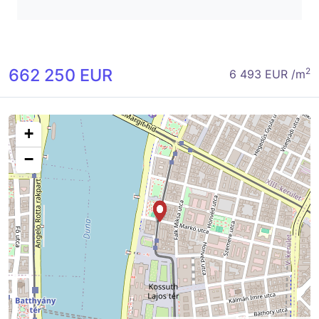
662 250 EUR
2
6 493 EUR /m
+
−