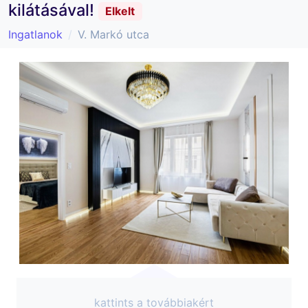
kilátásával!
Elkelt
Ingatlanok
V. Markó utca
kattints a továbbiakért