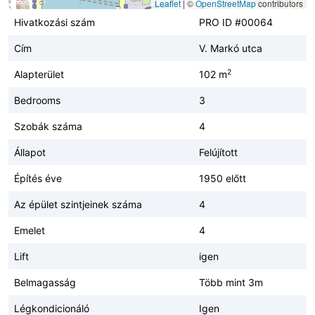
Leaflet
|
©
OpenStreetMap
contributors
Hivatkozási szám
PRO ID #00064
Cím
V. Markó utca
2
Alapterület
102 m
Bedrooms
3
Szobák száma
4
Állapot
Felújított
Építés éve
1950 előtt
Az épület szintjeinek száma
4
Emelet
4
Lift
igen
Belmagasság
Több mint 3m
Légkondicionáló
Igen