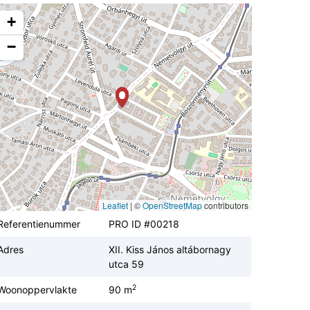
+
−
Leaflet
|
©
OpenStreetMap
contributors
Referentienummer
PRO ID #00218
Adres
XII. Kiss János altábornagy
utca 59
2
Woonoppervlakte
90 m