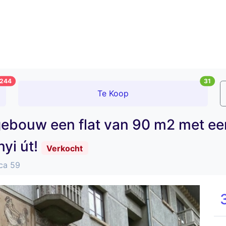
244
31
Te Koop
 gebouw een flat van 90 m2 met ee
nyi út!
Verkocht
tca 59