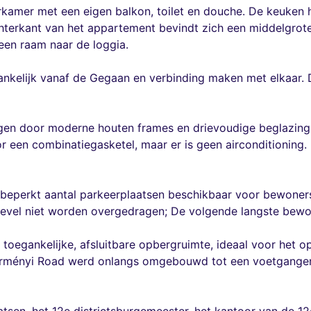
eerkamer met een eigen balkon, toilet en douche. De keuken
hterkant van het appartement bevindt zich een middelgrot
een raam naar de loggia.
ankelijk vanaf de Gegaan en verbinding maken met elkaar. D
en door moderne houten frames en drievoudige beglazing,
 een combinatiegasketel, maar er is geen airconditioning.
eperkt aantal parkeerplaatsen beschikbaar voor bewoners
evel niet worden overgedragen; De volgende langste bewon
oegankelijke, afsluitbare opbergruimte, ideaal voor het 
szörményi Road werd onlangs omgebouwd tot een voetgangers