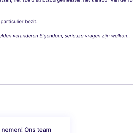
aatsen, het 12e districtsburgemeester, het kantoor van de 12
particulier bezit.
lden veranderen Eigendom, serieuze vragen zijn welkom.
te nemen! Ons team