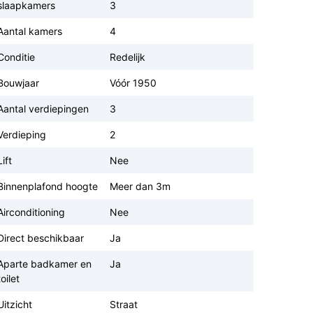
slaapkamers
3
Aantal kamers
4
Conditie
Redelijk
Bouwjaar
Vóór 1950
Aantal verdiepingen
3
Verdieping
2
Lift
Nee
Binnenplafond hoogte
Meer dan 3m
Airconditioning
Nee
Direct beschikbaar
Ja
Aparte badkamer en
Ja
toilet
Uitzicht
Straat