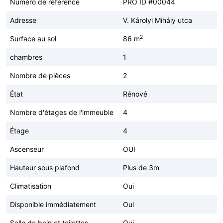
Numéro de référence
PRO ID #00044
Adresse
V. Károlyi Mihály utca
2
Surface au sol
86 m
chambres
1
Nombre de pièces
2
État
Rénové
Nombre d'étages de l'immeuble
4
Étage
4
Ascenseur
OUI
Hauteur sous plafond
Plus de 3m
Climatisation
Oui
Disponible immédiatement
Oui
Salle de bain et toilettes
Oui