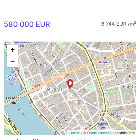
580 000 EUR
2
6 744 EUR /m
+
−
Leaflet
|
©
OpenStreetMap
contributors