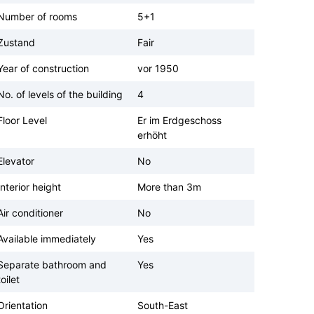
Number of rooms
5+1
Zustand
Fair
Year of construction
vor 1950
No. of levels of the building
4
Floor Level
Er im Erdgeschoss
erhöht
Elevator
No
Interior height
More than 3m
Air conditioner
No
Available immediately
Yes
Separate bathroom and
Yes
toilet
Orientation
South-East